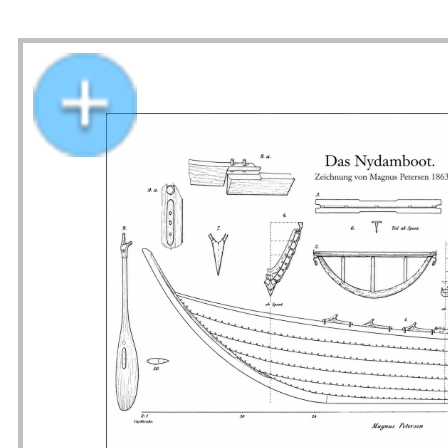
Nydamboot Schnittzeichnung Magnus Petersen 1863