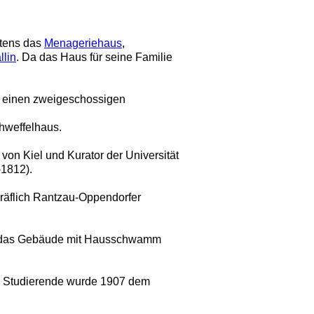
rtens das
Menageriehaus
,
lin
. Da das Haus für seine Familie
en einen zweigeschossigen
chweffelhaus.
von Kiel und Kurator der Universität
1812).
räflich Rantzau-Oppendorfer
 da das Gebäude mit Hausschwamm
ür Studierende wurde 1907 dem