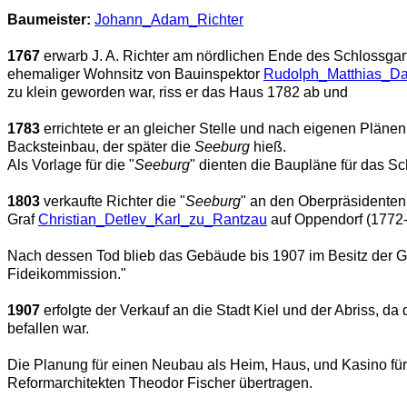
Baumeister:
Johann_Adam_Richter
1767
erwarb J. A. Richter am nördlichen Ende des Schlossga
ehemaliger Wohnsitz von Bauinspektor
Rudolph_Matthias_Dal
zu klein geworden war, riss er das Haus 1782 ab und
1783
errichtete er an gleicher Stelle und nach eigenen Plän
Backsteinbau, der später die
Seeburg
hieß.
Als Vorlage für die "
Seeburg
" dienten die Baupläne für das S
1803
verkaufte Richter die "
Seeburg
" an den Oberpräsidenten 
Graf
Christian_Detlev_Karl_zu_Rantzau
auf Oppendorf (1772-
Nach dessen Tod blieb das Gebäude bis 1907 im Besitz der G
Fideikommission."
1907
erfolgte der Verkauf an die Stadt Kiel und der Abriss,
befallen war.
Die Planung für einen Neubau als Heim, Haus, und Kasino f
Reformarchitekten Theodor Fischer übertragen.