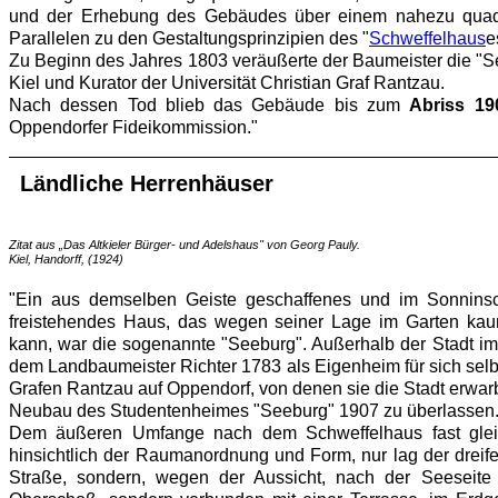
und der Erhebung des Gebäudes über einem nahezu quadr
Parallelen zu den Gestaltungsprinzipien des "
Schweffelhaus
e
Zu Beginn des Jahres 1803 veräußerte der Baumeister die "
Kiel und Kurator der Univ
ersität Christian Graf Rantzau.
Nach dessen Tod blieb das Gebäude bis zum
Abriss 19
Oppendorfer Fideikommission."
Ländliche Herrenhäuser
Zitat aus „Das Altkieler Bürger- und Adelshaus" von Georg Pauly.
Kiel, Handorff, (1924)
"Ein aus demselben Geiste geschaffenes und im Sonninsch
freistehendes Haus, das wegen seiner Lage im Garten ka
kann, war die sogenannte "Seeburg". Außerhalb der Stadt im
dem Landbaumeister Richter 1783 als Eigenheim für sich selbs
Grafen Rantzau auf Oppendorf, von denen sie die Stadt erwarb
Neubau des Studentenheimes "Seeburg" 1907 zu überlassen
Dem äußeren Umfange nach dem Schweffelhaus fast glei
hinsichtlich der Raumanordnung und Form, nur lag der dreife
Straße, sondern, wegen der Aussicht, nach der Seeseite