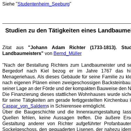
Siehe "
Studentenheim_Seeburg
"
Studien zu den Tätigkeiten eines Landbaume
Zitat aus
"Johann Adam Richter (1733-1813). Stu
Landbaumeisters"
von
Bernd_Müller
"Nach der Bestallung Richters zum Landbaumeister und se
Bergedorf nach Kiel bezog er im Jahre 1767 das hin
Menageriehaus. Als dieses Gebäude für seine Familie zu kle
nach eigenen Plänen einen zweigeschossigen Backsteinbau,
seiner Lage an der Förde und der kompakten Bauweise den N
Die Finanzierung dieses stattlichen Wohnhauses wurde sich
für seine Tätigkeiten am gerade fertiggestellten Kirchenbau 
Caspar_von_Saldern
s in Schierensee ermöglicht.
Über die Baugeschichte und die Innenraumgestaltung las
Quellen fehlen, keine Aussagen treffen. Die äußere Er
Gestaltung anderer von Richter aufgeführter Profanbau
Sockelgeschoss, den gequaderten Lisenen, der nahezu ide